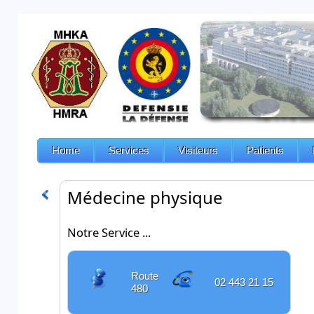
Home
Services
Visiteurs
Patients
Médecine physique
Notre Service ...
Route
02 443 21 15
480