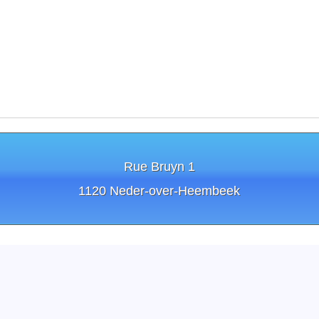
Rue Bruyn 1
1120 Neder-over-Heembeek