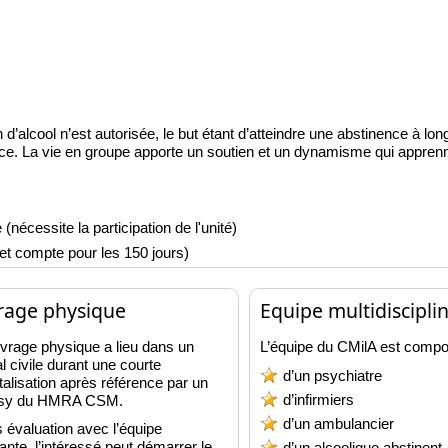
’alcool n’est autorisée, le but étant d’atteindre une abstinence à lo
. La vie en groupe apporte un soutien et un dynamisme qui apprenne
écessite la participation de l'unité)
 compte pour les 150 jours)
rage physique
Equipe multidiscipli
vrage physique a lieu dans un
L’équipe du CMilA est comp
al civile durant une courte
d’un psychiatre
talisation après référence par un
d’infirmiers
Psy du HMRA CSM.
d’un ambulancier
 évaluation avec l’équipe
ante, l’intéressé peut démarrer le
d’un alcoolique abstinent