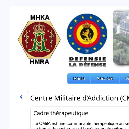
Home
Services
V
Centre Militaire d’Addiction (C
Cadre thérapeutique
Le CMilA est une communauté thérapeutique au sein d
Le travail de post-cure est basé sur quatre piliers: