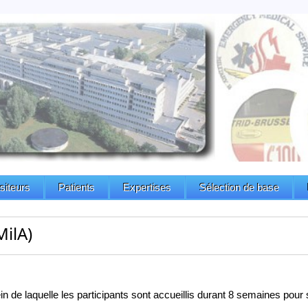
isiteurs
Patients
Expertises
Sélection de base
MilA)
e laquelle les participants sont accueillis durant 8 semaines pour su