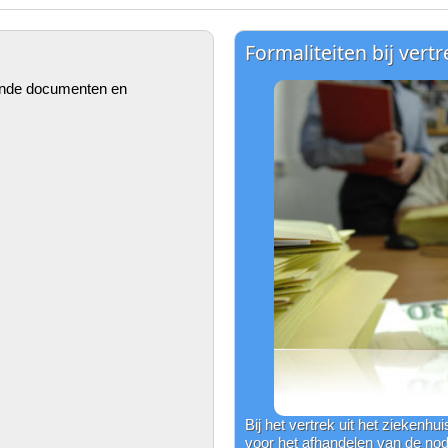
Formaliteiten bij vertr
ngende documenten en
Bij het vertrek uit het ziekenhu
voor het afhandelen van de nodi