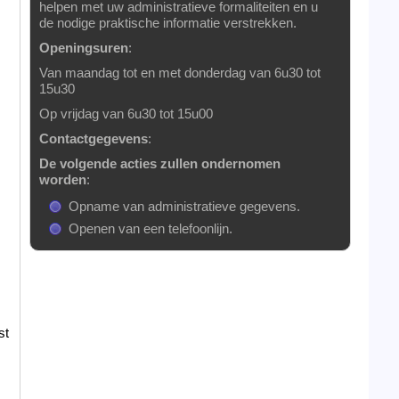
helpen met uw administratieve formaliteiten en u
de nodige praktische informatie verstrekken.
Openingsuren
:
Van maandag tot en met donderdag van 6u30 tot
15u30
Op vrijdag van 6u30 tot 15u00
Contactgegevens
:
De volgende acties zullen ondernomen
worden
:
Opname van administratieve gegevens.
Openen van een telefoonlijn.
st