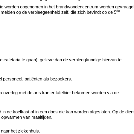
die worden opgenomen in het brandwondencentrum worden gevraagd
de
 melden op de verpleegeenheid zelf, die zich bevindt op de 5
e cafetaria te gaan), gelieve dan de verpleegkundige hiervan te
l personeel, patiënten als bezoekers.
a overleg met de arts kan er tafelbier bekomen worden via de
d in de koelkast of in een doos die kan worden afgesloten. Op de dien
t opwarmen van maaltijden.
 naar het ziekenhuis.