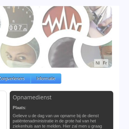
Nl
Fr
Zorgverleners
Informatie
Opnamedienst
Plaats
:
Gelieve u de dag van uw opname bij de dienst
patiëntenadministratie in de grote hal van het
ziekenhuis aan te melden. Hier zal men u graag